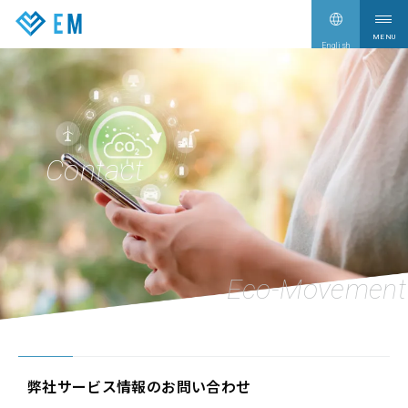
English
サービス情報
Our Services
企業情報
Company
Contact
CEO Blog
CEO Blog
新着情報
News
採用情報
Recruit
お問い合わせ
Contact
弊社サービス情報のお問い合わせ