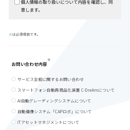
個人情報の取り扱いについて内容を確認し、同
当社が取得したすべての個人情報は、お問い合わせに対する連
絡を目的として利用します。
意します。
個人情報の提供
※
は必須項目です。
法令に基づく場合を除いて、取得した個人情報を第三者に提供
することはありません。
※
お問い合わせ内容
個人情報の委託
サービス全般に関するお問い合わせ
お預かりした個人情報は、当社所定の手続きにより安全管理が
適正と評価したホスティングサーバーに保管いたします。
スマートフォン自動再商品化装置 C-DreAmについて
AI自動グレーディングシステムについて
個人情報の問い合わせ窓口
自動撮像システム「CAPロボ」について
株式会社エコムーブメント 個人情報お問合せ窓口
ITアセットマネジメントについて
e-mail：info@cdrem.co.jp