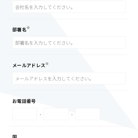
このサイトは、SSL(Secure Socket Layer)による暗号化措置を
講じています。
※
部署名
個人情報の開示等請求の手続き
当社は当社が個人情報を取得したご本人、またはその代理人か
ら、利用目的の通知、開示、内容の訂正、追加又は削除、利用
の停止、消去または第三者への提供の停止、第三者提供記録の
※
メールアドレス
開示（「開示等」といいます。）を求められた場合、 所定の手
続きにより、速やかに対応いたします。
開示等の請求先
開示等のご請求は、開示等ご請求窓口まで、e-mailでお申し込
みください。当社所定の請求書を郵送いたします。
お電話番号
開示等ご請求窓口
株式会社エコムーブメント 個人情報お問合せ窓口
-
-
e-mail：info@cdrem.co.jp
国