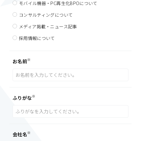
モバイル機器・PC再生化BPOについて
コンサルティングについて
個人情報を入力するにあたっての注意事項
メディア掲載・ニュース記事
必須項目のご入力がない場合は、ご連絡できないことがありま
すので、予めご了承ください。
採用情報について
本人が容易に認識できない方法による個人情報の
※
お名前
取得
クッキー (cookie)、ウェブビーコン (web beacon)、広告用識
別子などの技術を使用して個人情報を取得する場合がありま
す。
※
ふりがな
個人情報の安全管理措置について
取得した個人情報については、漏えい、滅失またはき損の防止
※
会社名
と是正、その他個人情報の安全管理のために必要かつ適切な措
置を講じます。