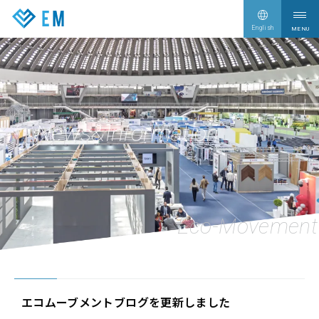
English
サービス情報
Our Services
企業情報
Company
News&Information
CEO Blog
CEO Blog
新着情報
News
採用情報
Recruit
お問い合わせ
Contact
エコムーブメントブログを更新しました