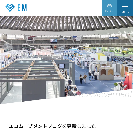
English
サービス情報
Our Services
企業情報
Company
News&Information
CEO Blog
CEO Blog
新着情報
News
採用情報
Recruit
お問い合わせ
Contact
エコムーブメントブログを更新しました