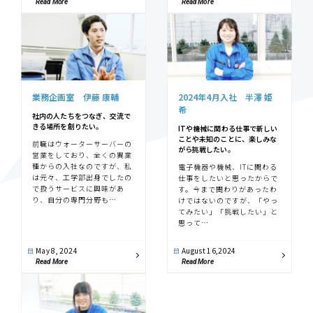
Read More
Read More
業務企画室 伊藤 康輔
2024年4月入社 半澤 姫
希
社内の人たちをつなぎ、
交流で
きる場所を創りたい。
ITや機械に関わる仕事で新しい
ことや未知のことに、楽しみな
前職はウォーターサーバーの
がら挑戦したい。
営業をしており、全くの異業
種からの入社なのですが、私
電子機器や機械、ITに関わる
は元々、工学部出身でしたの
仕事をしたいと思ったからで
で扱うサービスに興味があ
す。今まで関わりがあったわ
り、自分の専門分野も…
けではないのですが、「やっ
てみたい」「挑戦したい」と
思って…
May 8, 2024
August 16,2024
Read More
Read More