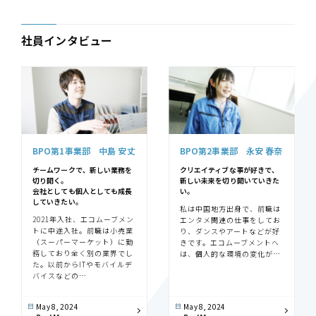
社員インタビュー
BPO第1事業部 中島 安丈
BPO第2事業部 永安 春奈
チームワークで、新しい業務を
クリエイティブな事が好きで、
切り開く。
新しい未来を切り開いていきた
会社としても個人としても成長
い。
していきたい。
私は中国地方出身で、前職は
2021年入社、エコムーブメン
エンタメ関連の仕事をしてお
トに中途入社。前職は小売業
り、ダンスやアートなどが好
（スーパーマーケット）に勤
きです。エコムーブメントへ
務しており全く別の業界でし
は、個人的な環境の変化が…
た。以前からITやモバイルデ
バイスなどの…
May 8, 2024
May 8, 2024