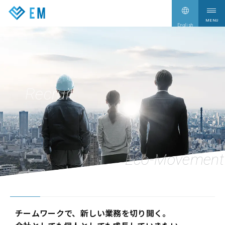
English
サービス情報
Our Services
企業情報
Company
Recruit
CEO Blog
CEO Blog
新着情報
News
採用情報
Recruit
お問い合わせ
Contact
チームワークで、新しい業務を切り開く。