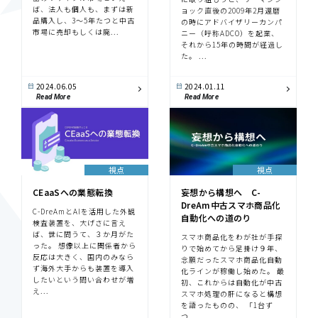
ば、法人も個人も、まずは新
ョック直後の2009年2月還暦
品購入し、3〜5年たつと中古
の時にアドバイザリーカンパ
市場に売却もしくは廃...
ニー（呼称ADCO）を起業、
それから15年の時間が経過し
た。 ...
2024.06.05
2024.01.11
Read More
Read More
視点
視点
CEaaSへの業態転換
妄想から構想へ C-
DreAm中古スマホ商品化
C-DreAmとAIを活用した外観
自動化への道のり
検査装置を、大げさに言え
ば、世に問うて、３か月がた
スマホ商品化をわが社が手探
った。 想像以上に関係者から
りで始めてから足掛け９年、
反応は大きく、国内のみなら
念願だったスマホ商品化自動
ず海外大手からも装置を導入
化ラインが稼働し始めた。 最
したいという問い合わせが増
初、これからは自動化が中古
え...
スマホ処理の肝になると構想
を語ったものの、 「1台ず
つ...