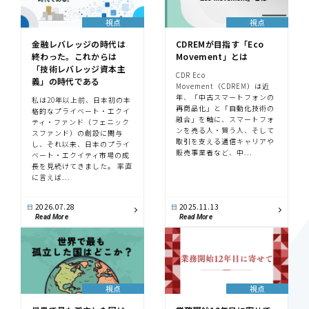
視点
視点
金融レバレッジの時代は
CDREMが目指す「Eco
終わった。これからは
Movement」とは
「技術レバレッジ資本主
CDR Eco
義」の時代である
Movement（CDREM）は近
年、「中古スマートフォンの
私は20年以上前、日本初の本
再商品化」と「自動化技術の
格的なプライベート・エクイ
融合」を軸に、スマートフォ
ティ・ファンド（フェニック
ンを売る人・買う人、そして
スファンド）の創設に関与
取引を支える通信キャリアや
し、それ以来、日本のプライ
販売事業者など、中...
ベート・エクイティ市場の成
長を見続けてきました。 率直
に言えば...
2026.07.28
2025.11.13
Read More
Read More
視点
視点