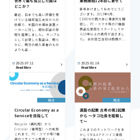
世界で最も孤立した国は
業務開始12年目に寄せて
どこか？
新年あけましておめでとうご
ざいます。2013年6月、
最近、日本でも高い評価を受
CDREMが西大井に事業所を開
けている精密加工会社からの
設し、PC・スマホ等のIT機器
依頼で、米国の半導体装置メ
商品化業務をスタートしてか
ーカーに対し、同社部品の採
ら10年以上の歳月が過ぎまし
用を提案しました。 サンプル
た。 会社設立当初は困難が...
として出荷した製品は、明ら
かに、既存の納入業者のもの
よりも品...
2025.07.11
2025.01.16
Read More
Read More
視点
視点
Circular Economy as a
還暦の起業 古希の第2起業
Serviceを目指して
から 〜タコ社長を経験し
て〜
Recycle（再利用）から
Circular（循環型）への転換
これまでのネットワークを生
これまで、PC・スマホ等IT機
かしてM＆Aアドバイス業務
器のリサイクル市場といえ
に取り組もうと、リーマンシ