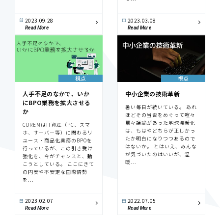
2023.09.28
2023.03.08
Read More
Read More
視点
視点
人手不足のなかで、いか
中小企業の技術革新
にBPO業務を拡大させる
暑い毎日が続いている。 あれ
か
ほどその当否をめぐって喧々
囂々議論があった地球温暖化
CDREMはIT資産（PC、スマ
は、もはやどちらが正しかっ
ホ、サーバー等）に関わるリ
たか明白になりつつあるので
ユース・商品化業務のBPOを
はないか。 とはいえ、みんな
行っているが、この引き受け
が気づいたのはいいが、温
強化を、今がチャンスと、動
暖...
こうとしている。 ここにきて
の円安や不安定な国際情勢
を...
2023.02.07
2022.07.05
Read More
Read More