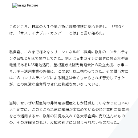
このところ、日本の大手企業が急に環境保護に関心を示し、「ESGと
は」「サステイナブル・カンパニーとは」と言い始めた。
私自身、これまで様々なクリーンエネルギー事業に欧州のコンサルティ
ング会社と組んで関与してきた。例えば日本ガイシが世界に誇る大型蓄
電池であるNAS電池活用、屋根置き太陽光発電会社の設立支援、水素エ
ネルギー活用事業の啓蒙に、この10年以上携わってきた。その間当方に
はこのコンサルティングによる利益は全くもたらされず苦労してきた
が、この急激な産業界の変化に複雑な思いをしている。
当時、せいぜい緊急時の非常電源程度としか認識していなかった日本の
大手企業に、このところ急速に議論が出始めている仮想発電所に蓄電池
をどう活用するか、欧州の知見も入れて各大手企業に売り込んだもの
の、その理解度の低さ、反応の鈍さには耐えられないものだった。