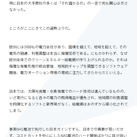
特に日本の大手商社の多くは「それ儲かるの」の一言で何も関心は示さ
なかった。
ところがここにきてこの過熱ぶりだ。
欧州には3000もの電力会社があり、国境を越えて、地域を超えて、その
電気の融通、利害調整は本当に複雑怪奇である。にもかかわらず、なぜ
欧州全体でのクリーンエネルギー給電網が作り上げられるのか。それは
複雑な発電形態の統合管理、地域的ギャップを調整できるソフトウェア
開発、電力オークション市場の育成に注力してきたからだといえる。
日本では、太陽光発電・水素発電でのハード技術は進んでいるものの、
いざ実行になると各々の電力の既得権益が優先され、地域間の利害調整
を円滑化するソフトと新市場がなく、給電網はおのずから矮小化されて
しまう。
事実NAS電池で先行した日本ガイシですら、日本での需要が見いだせ
ず、コストカットを中心にしたNAS電池のハード開発ばかりに目が向い