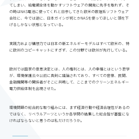
てしまい、給電網全体を動かすソフトウェアの開発に先手を取れず、そ
の時はNAS電池に使ってくれと日参してきた欧米の数理系ソフトウェア
会社に、今では逆に、日本ガイシが何とかNASを使ってほしいと頭を下
げるしかない状態となっている。
実践力および構想力では日本の新エネルギーモデルはすべて欧米の、特
に欧州のコピーキャットにすぎず、この分野では欧州が先行している。
欧州では国家の意思決定とは、人の権利とは、人の幸福とはという哲学
が、環境保護云々以前に真剣に議論されており、すべての官僚、民間、
金融機関等の関係者がそこに共鳴して、ここまでのクリーンエネルギー
電力供給体制を出現させた。
環境問題の総合的な取り組みには、まず経済行動や経済合理性があるの
ではなく、リベラルアーツというか各学問の結集した総合智が基盤にな
ければならないと思うのは私だけだろうか。