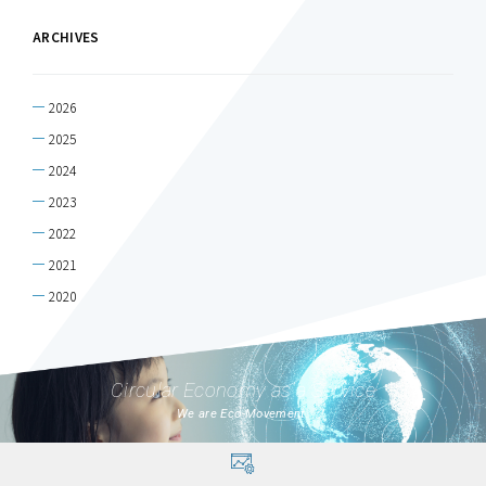
ARCHIVES
2026
2025
2024
2023
2022
2021
2020
Circular Economy as a Service
We are Eco-Movement.