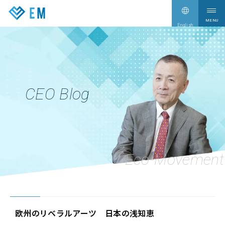
English
サービス情報
Our Services
企業情報
Company
CEO Blog
CEO Blog
CEO Blog
新着情報
News
採用情報
Recruit
お問い合わせ
Contact
欧州のリベラルアーツ 日本の浅知恵