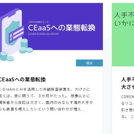
視点
CEaaSへの業態転換
人手
大さ
C-DreAmとAIを活用した外観検査装置を、大げさに
言えば、世に問うて、３か月がたった。 想像以上に
CDR
関係者から反応は大きく、国内のみならず海外大手か
るリユ
らも装置を導入したいという問い合わせが増え...
引き受
る。 