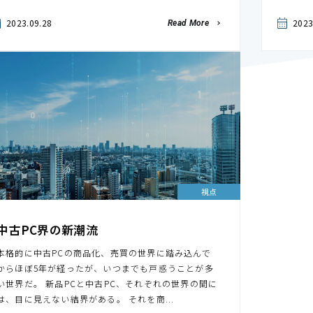
2023.09.28
2023
Read More
視点
中古PC界の新潮流
本格的に中古PCの商品化、売買の世界に踏み込んで
からほぼ5年が経ったが、いつまでも戸惑うことが多
い世界だ。 新品PCと中古PC、それぞれの世界の間に
は、目に見えない結界がある。 それを商...