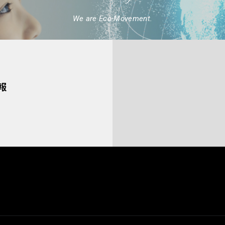
We are Eco-Movement.
報