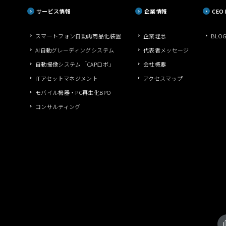
サービス情報
企業情報
CEO
スマートフォン自動再商品化装置
企業理念
BLO
AI自動グレーディングシステム
代表者メッセージ
自動撮像システム「CAPロボ」
会社概要
ITアセットマネジメント
アクセスマップ
モバイル機器・PC再生化BPO
コンサルティング